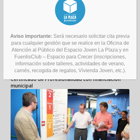
Aviso importante:
Será necesario solicitar cita previa
para cualquier gestión que se realice en la Oficina de
El Ayuntamiento de Fuenlabrada cofinancia un
Atención al Público del Espacio Joven La Plaza y en
programa de empleo dirigido a la contratación de
FuenlisClub – Espacio para Crecer (inscripciones,
24 personas desempleadas de larga duración
información sobre talleres, actividades de verano,
carnés, recogida de regalos, Vivienda Joven, etc.).
El CIFE pone en marcha cursos de formación con
Certificado de Profesionalidad con financiación
municipal