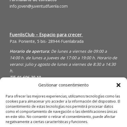
info.joven@juventudfuenla.com
FuenlisClub – Espacio para crecer
Pza. Poniente, 5 bis- 28944-Fuenlabrada
Horario de apertura:
De lunes a viernes de 09:00 a
14:00 h. de lunes a jueves de 17:00 a 19:00 h. Horario de
verano: julio y agosto de lunes a viernes de 8:30 a 14:30
h.
Tlf: 91 606 20 10
Gestionar consentimiento
Centro Municipal «La Pollina»
Cam. de la Vega, s/n,- 28946-Fuenlabrada
Para ofrecer las mejores experiencias, utilizamos tecnologías como las
cookies para almacenar y/o acceder a la información del dispositivo. El
Horario de apertura:
De lunes a viernes de 16:00 a
consentimiento de estas tecnologías nos permitirá procesar datos
22:00 h. Sábado y domingo de 10:00 a 22:00 h.
como el comportamiento de navegación o las identificaciones únicas
Tlf: 658 316 841
en este sitio. No consentir o retirar el consentimiento, puede afectar
negativamente a ciertas características y funciones.