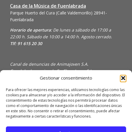
Casa de la Música de Fuenlabrada
Parque Huerto del Cura (Calle Valdemorillo)
28941-
Fuenlabrada
Horario de apertura:
De lunes a sábado de 17:00 a
22:00 h. Sábado de 10:00 a 14:00 h. Agosto cerrado.
Tlf: 91 615 20 30
Canal de denuncias de Animajoven S.A.
Canal de denuncias de En Clave Joven S.L.
Gestionar consentimiento
Política de Privacidad y Uso de Cookies
Política de calidad
Para ofrecer las mejores experiencias, utilizamos tecnologías como las
cookies para almacenar y/o acceder a la información del dispositivo. El
consentimiento de estas tecnologías nos permitirá procesar datos
como el comportamiento de navegación o las identificaciones únicas
en este sitio. No consentir o retirar el consentimiento, puede afectar
negativamente a ciertas características y funciones.