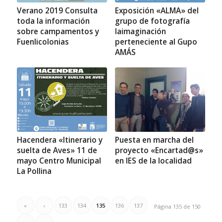
Verano 2019 Consulta
Exposición «ALMA» del
toda la información
grupo de fotografía
sobre campamentos y
laimaginación
Fuenlicolonias
perteneciente al Gupo
AMÁS
Hacendera «Itinerario y
Puesta en marcha del
suelta de Aves» 11 de
proyecto «Encartad@s»
mayo Centro Municipal
en IES de la localidad
La Pollina
«
‹
133
134
135
136
137
Página 135 de 150