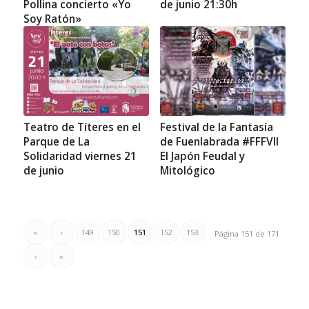
Pollina concierto «Yo
de junio 21:30h
Soy Ratón»
Teatro de Títeres en el
Festival de la Fantasía
Parque de La
de Fuenlabrada #FFFVII
Solidaridad viernes 21
El Japón Feudal y
de junio
Mitológico
«
‹
149
150
151
152
153
Página 151 de 171
›
»