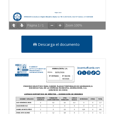
Página
1
/
1
Zoom
100%
Descarga el documento