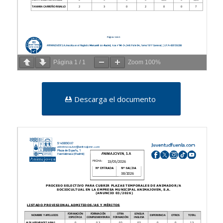
Página
1
/
1
Zoom
100%
Descarga el documento