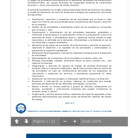
Página
1
/
12
Zoom
100%