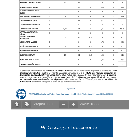
Página
1
/
1
Zoom
100%
Descarga el documento