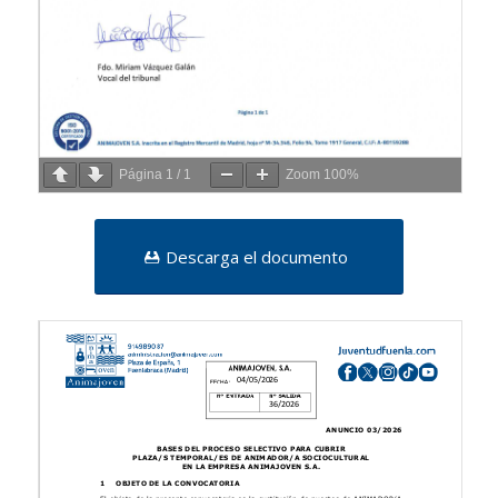
Página
1
/
1
Zoom
100%
Descarga el documento