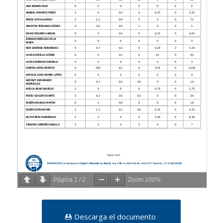
Página
1
/
2
Zoom
100%
Descarga el documento