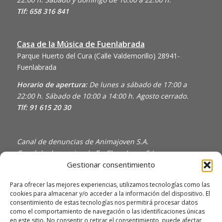
Tlf: 658 316 841
Casa de la Música de Fuenlabrada
Parque Huerto del Cura (Calle Valdemorillo)
28941-
Fuenlabrada
Horario de apertura:
De lunes a sábado de 17:00 a
22:00 h. Sábado de 10:00 a 14:00 h. Agosto cerrado.
Tlf: 91 615 20 30
Canal de denuncias de Animajoven S.A.
Canal de denuncias de En Clave Joven S.L.
Gestionar consentimiento
Política de Privacidad y Uso de Cookies
Política de calidad
Para ofrecer las mejores experiencias, utilizamos tecnologías como las
cookies para almacenar y/o acceder a la información del dispositivo. El
consentimiento de estas tecnologías nos permitirá procesar datos
como el comportamiento de navegación o las identificaciones únicas
en este sitio. No consentir o retirar el consentimiento, puede afectar