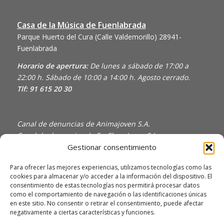
Casa de la Música de Fuenlabrada
Parque Huerto del Cura (Calle Valdemorillo)
28941-
Fuenlabrada
Horario de apertura:
De lunes a sábado de 17:00 a
22:00 h. Sábado de 10:00 a 14:00 h. Agosto cerrado.
Tlf: 91 615 20 30
Canal de denuncias de Animajoven S.A.
Canal de denuncias de En Clave Joven S.L.
Gestionar consentimiento
Política de Privacidad y Uso de Cookies
Política de calidad
Para ofrecer las mejores experiencias, utilizamos tecnologías como las
cookies para almacenar y/o acceder a la información del dispositivo. El
consentimiento de estas tecnologías nos permitirá procesar datos
como el comportamiento de navegación o las identificaciones únicas
en este sitio. No consentir o retirar el consentimiento, puede afectar
negativamente a ciertas características y funciones.