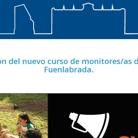
ión del nuevo curso de monitores/as 
Fuenlabrada.