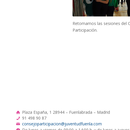
Retomamos las sesiones del 
Participación.
Plaza España, 1 28944 – Fuenlabrada – Madrid
91 498 90 87
consejoparticipacion@juventudfuenla.com
De lunes a viernes de 09:00 a 14:00 h. y de lunes a jueves