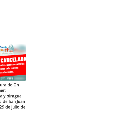
tura de On
er:
a y piragua
o de San Juan
29 de julio de