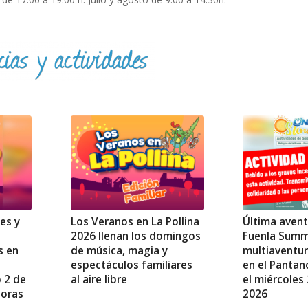
es y
Los Veranos en La Pollina
Última aven
2026 llenan los domingos
Fuenla Summ
s en
de música, magia y
multiaventur
espectáculos familiares
en el Pantan
o 2 de
al aire libre
el miércoles 
horas
2026