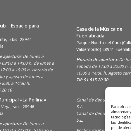
lub – Espacio para
Casa de la Música de
Fuenlabrada
nte, 5 bis- 28944-
Parque Huerto del Cura (Call
da
Valdemorillo)
28941-Fuenlab
e apertura:
De lunes a
Horario de apertura:
De lu
 09:00 a 14:00 h. de lunes a
sábado de 17:00 a 22:00 h.
17:00 a 19:00 h. Horario de
10:00 a 14:00 h. Agosto cer
lio y agosto de lunes a
Tlf: 91 615 20 30
 8:30 a 14:30 h.
6 20 10
unicipal «La Pollina»
Canal de denuncias de Ani
 Vega, s/n,- 28946-
S.A.
Para ofrece
almacenar y
da
Canal de denuncias de En C
tecnologías
S.L.
las identifi
e apertura:
De lunes a
puede afecta
 16:00 a 22:00 h. Sábado y
Política de Privacidad y Uso