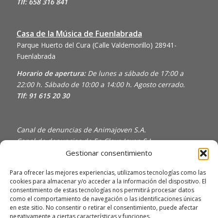
Tlf: 658 316 841
Casa de la Música de Fuenlabrada
Parque Huerto del Cura (Calle Valdemorillo)
28941-
Fuenlabrada
Horario de apertura:
De lunes a sábado de 17:00 a
22:00 h. Sábado de 10:00 a 14:00 h. Agosto cerrado.
Tlf: 91 615 20 30
Canal de denuncias de Animajoven S.A.
Canal de denuncias de En Clave Joven S.L.
Gestionar consentimiento
Política de Privacidad y Uso de Cookies
Política de calidad
Para ofrecer las mejores experiencias, utilizamos tecnologías como las
cookies para almacenar y/o acceder a la información del dispositivo. El
consentimiento de estas tecnologías nos permitirá procesar datos
como el comportamiento de navegación o las identificaciones únicas
en este sitio. No consentir o retirar el consentimiento, puede afectar
negativamente a ciertas características y funciones.