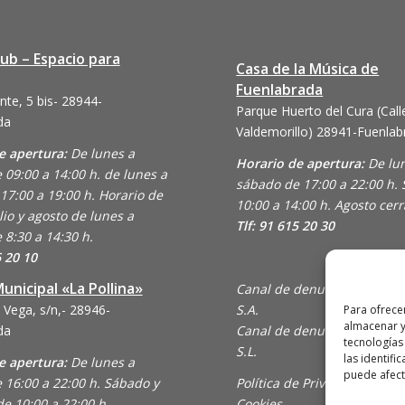
lub – Espacio para
Casa de la Música de
Fuenlabrada
nte, 5 bis- 28944-
Parque Huerto del Cura (Call
da
Valdemorillo)
28941-Fuenlab
e apertura:
De lunes a
Horario de apertura:
De lu
 09:00 a 14:00 h. de lunes a
sábado de 17:00 a 22:00 h.
17:00 a 19:00 h. Horario de
10:00 a 14:00 h. Agosto cer
lio y agosto de lunes a
Tlf: 91 615 20 30
 8:30 a 14:30 h.
6 20 10
unicipal «La Pollina»
Canal de denuncias de Ani
 Vega, s/n,- 28946-
S.A.
Para ofrece
almacenar y
da
Canal de denuncias de En C
tecnologías
S.L.
las identifi
e apertura:
De lunes a
puede afecta
 16:00 a 22:00 h. Sábado y
Política de Privacidad y Uso
e 10:00 a 22:00 h.
Cookies