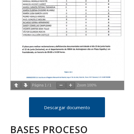
Página
1
/
1
Zoom
100%
Descargar documento
BASES PROCESO