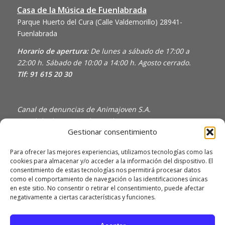
Casa de la Música de Fuenlabrada
Parque Huerto del Cura (Calle Valdemorillo)
28941-
Fuenlabrada
Horario de apertura:
De lunes a sábado de 17:00 a
22:00 h. Sábado de 10:00 a 14:00 h. Agosto cerrado.
Tlf: 91 615 20 30
Canal de denuncias de Animajoven S.A.
Canal de denuncias de En Clave Joven S.L.
Gestionar consentimiento
Política de Privacidad y Uso de Cookies
Política de calidad
Para ofrecer las mejores experiencias, utilizamos tecnologías como las
cookies para almacenar y/o acceder a la información del dispositivo. El
consentimiento de estas tecnologías nos permitirá procesar datos
como el comportamiento de navegación o las identificaciones únicas
en este sitio. No consentir o retirar el consentimiento, puede afectar
negativamente a ciertas características y funciones.