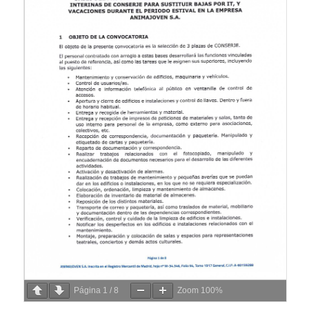
Página
1
/
8
Zoom
100%