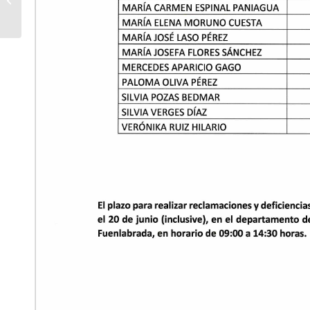
música y danza
urbanas