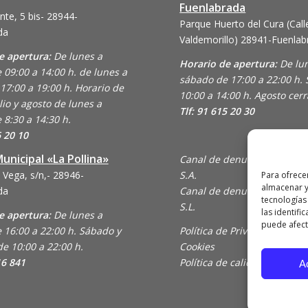
Fuenlabrada
nte, 5 bis- 28944-
Parque Huerto del Cura (Call
da
Valdemorillo)
28941-Fuenlab
e apertura:
De lunes a
Horario de apertura:
De lu
 09:00 a 14:00 h. de lunes a
sábado de 17:00 a 22:00 h.
17:00 a 19:00 h. Horario de
10:00 a 14:00 h. Agosto cer
lio y agosto de lunes a
Tlf: 91 615 20 30
 8:30 a 14:30 h.
6 20 10
unicipal «La Pollina»
Canal de denuncias de Ani
 Vega, s/n,- 28946-
S.A.
Para ofrece
almacenar y
da
Canal de denuncias de En C
tecnologías
S.L.
las identifi
e apertura:
De lunes a
puede afecta
 16:00 a 22:00 h. Sábado y
Política de Privacidad y Uso
e 10:00 a 22:00 h.
Cookies
16 841
Política de calidad
A