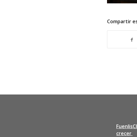
Compartir e
FuenlisC
crecer