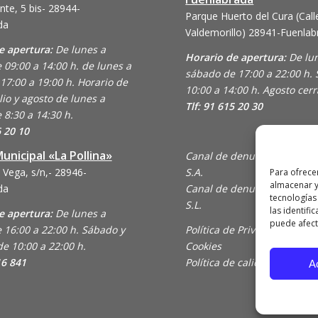
nte, 5 bis- 28944-
Parque Huerto del Cura (Call
da
Valdemorillo)
28941-Fuenlab
e apertura:
De lunes a
Horario de apertura:
De lu
 09:00 a 14:00 h. de lunes a
sábado de 17:00 a 22:00 h.
17:00 a 19:00 h. Horario de
10:00 a 14:00 h. Agosto cer
lio y agosto de lunes a
Tlf: 91 615 20 30
 8:30 a 14:30 h.
6 20 10
unicipal «La Pollina»
Canal de denuncias de Ani
 Vega, s/n,- 28946-
S.A.
Para ofrece
almacenar y
da
Canal de denuncias de En C
tecnologías
S.L.
las identifi
e apertura:
De lunes a
puede afecta
 16:00 a 22:00 h. Sábado y
Política de Privacidad y Uso
e 10:00 a 22:00 h.
Cookies
16 841
Política de calidad
A