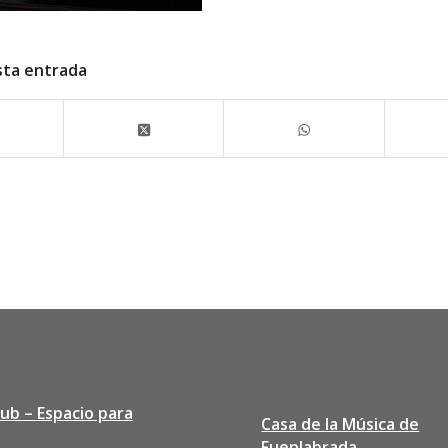
sta entrada
lub – Espacio para
Casa de la Música de
Fuenlabrada