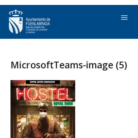
MicrosoftTeams-image (5)