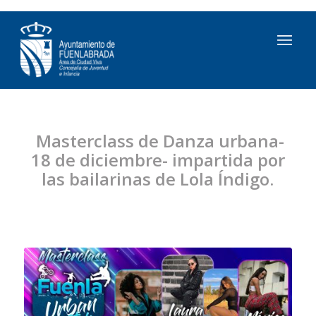
Masterclass de Danza urbana-
18 de diciembre- impartida por
las bailarinas de Lola Índigo.