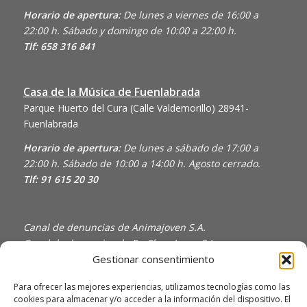
Horario de apertura:
De lunes a viernes de 16:00 a
22:00 h. Sábado y domingo de 10:00 a 22:00 h.
Tlf: 658 316 841
Casa de la Música de Fuenlabrada
Parque Huerto del Cura (Calle Valdemorillo)
28941-
Fuenlabrada
Horario de apertura:
De lunes a sábado de 17:00 a
22:00 h. Sábado de 10:00 a 14:00 h. Agosto cerrado.
Tlf: 91 615 20 30
Canal de denuncias de Animajoven S.A.
Canal de denuncias de En Clave Joven S.L.
Gestionar consentimiento
Política de Privacidad y Uso de Cookies
Política de calidad
Para ofrecer las mejores experiencias, utilizamos tecnologías como las
cookies para almacenar y/o acceder a la información del dispositivo. El