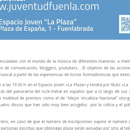
vinculadas con el mundo de la música de diferentes maneras: a miemb
de comunicación, bloggers, youtubers… El objetivo de las acciones 
musical a partir de las experiencias de los/as formadores/as que inter
 las 19:30 h. en el Espacio Joven «La Plaza» y tendrá por título «La R
ras del panorama del rock-metal en español que a lo largo de sus 
 multitud de premios como el de “Mejor Vocalista Nacional” otorg
uatro discos que han sido muy bien acogidos por la crítica y el p
enero, en caso de que el número de inscripciones supere el número d
s personas inscritas que obtengan plaza serán avisadas por sms al tel