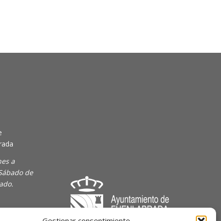
e
rada
nes a
 Sábado de
rado.
Gestionar consentimiento