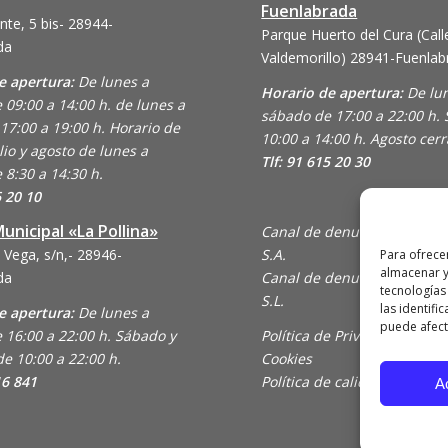
Fuenlabrada
nte, 5 bis- 28944-
Parque Huerto del Cura (Call
da
Valdemorillo)
28941-Fuenlab
e apertura:
De lunes a
Horario de apertura:
De lu
 09:00 a 14:00 h. de lunes a
sábado de 17:00 a 22:00 h.
17:00 a 19:00 h. Horario de
10:00 a 14:00 h. Agosto cer
lio y agosto de lunes a
Tlf: 91 615 20 30
 8:30 a 14:30 h.
6 20 10
unicipal «La Pollina»
Canal de denuncias de Ani
 Vega, s/n,- 28946-
S.A.
Para ofrece
almacenar y
da
Canal de denuncias de En C
tecnologías
S.L.
las identifi
e apertura:
De lunes a
puede afecta
 16:00 a 22:00 h. Sábado y
Política de Privacidad y Uso
e 10:00 a 22:00 h.
Cookies
16 841
Política de calidad
A