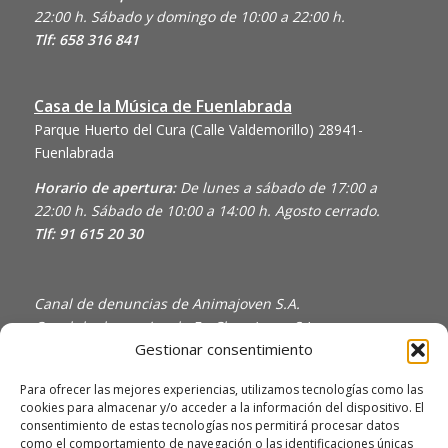
22:00 h. Sábado y domingo de 10:00 a 22:00 h.
Tlf: 658 316 841
Casa de la Música de Fuenlabrada
Parque Huerto del Cura (Calle Valdemorillo)
28941-
Fuenlabrada
Horario de apertura:
De lunes a sábado de 17:00 a
22:00 h. Sábado de 10:00 a 14:00 h. Agosto cerrado.
Tlf: 91 615 20 30
Canal de denuncias de Animajoven S.A.
Canal de denuncias de En Clave Joven S.L.
Gestionar consentimiento
Política de Privacidad y Uso de Cookies
Política de calidad
Para ofrecer las mejores experiencias, utilizamos tecnologías como las
cookies para almacenar y/o acceder a la información del dispositivo. El
consentimiento de estas tecnologías nos permitirá procesar datos
como el comportamiento de navegación o las identificaciones únicas