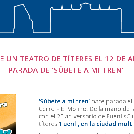
E UN TEATRO DE TÍTERES EL 12 DE 
PARADA DE ‘SÚBETE A MI TREN’
‘Súbete a mi tren’
hace parada el 
Cerro – El Molino. De la mano de 
con el 25 aniversario de FuenlisCl
títeres ‘
Fuenli, en la ciudad multi