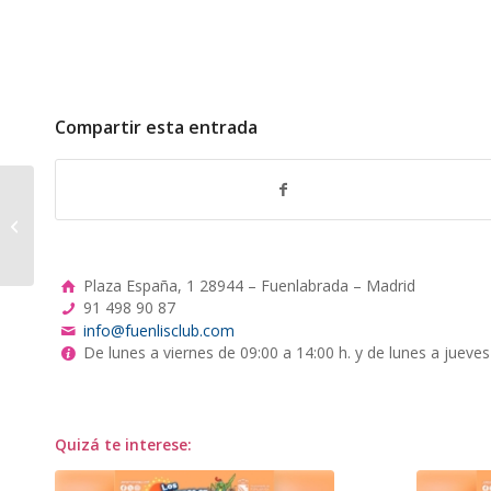
Compartir esta entrada
Concierto de Rock en
Familia, descubriendo
a AC/DC con la banda
Thunderstruck,...
Plaza España, 1 28944 – Fuenlabrada – Madrid
91 498 90 87
info@fuenlisclub.com
De lunes a viernes de 09:00 a 14:00 h. y de lunes a jueves
Quizá te interese: