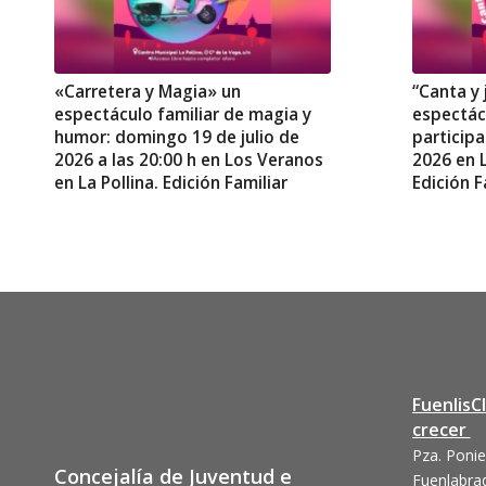
«Carretera y Magia» un
“Canta y 
espectáculo familiar de magia y
espectácu
humor: domingo 19 de julio de
participa
2026 a las 20:00 h en Los Veranos
2026 en L
en La Pollina. Edición Familiar
Edición F
FuenlisC
crecer
Pza. Ponie
Concejalía de Juventud e
Fuenlabra