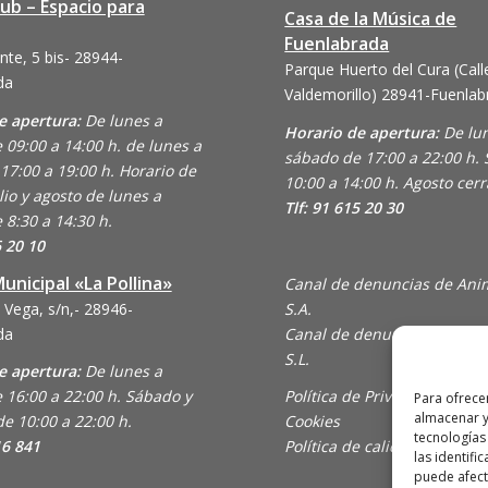
lub – Espacio para
Casa de la Música de
Fuenlabrada
nte, 5 bis- 28944-
Parque Huerto del Cura (Call
da
Valdemorillo)
28941-Fuenlab
e apertura:
De lunes a
Horario de apertura:
De lu
 09:00 a 14:00 h. de lunes a
sábado de 17:00 a 22:00 h.
17:00 a 19:00 h. Horario de
10:00 a 14:00 h. Agosto cer
lio y agosto de lunes a
Tlf: 91 615 20 30
 8:30 a 14:30 h.
6 20 10
unicipal «La Pollina»
Canal de denuncias de Ani
 Vega, s/n,- 28946-
S.A.
da
Canal de denuncias de En C
S.L.
e apertura:
De lunes a
 16:00 a 22:00 h. Sábado y
Política de Privacidad y Uso
Para ofrece
almacenar y
e 10:00 a 22:00 h.
Cookies
tecnologías
16 841
Política de calidad
las identifi
puede afecta