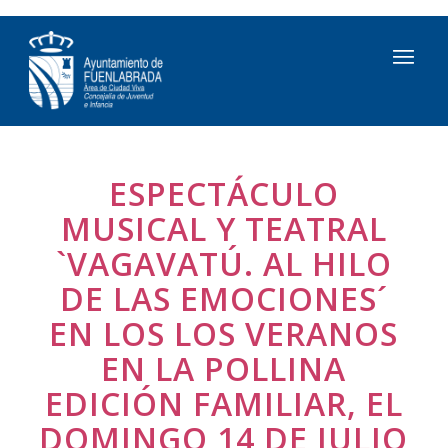
ESPECTÁCULO
MUSICAL Y TEATRAL
`VAGAVATÚ. AL HILO
DE LAS EMOCIONES´
EN LOS LOS VERANOS
EN LA POLLINA
EDICIÓN FAMILIAR, EL
DOMINGO 14 DE JULIO