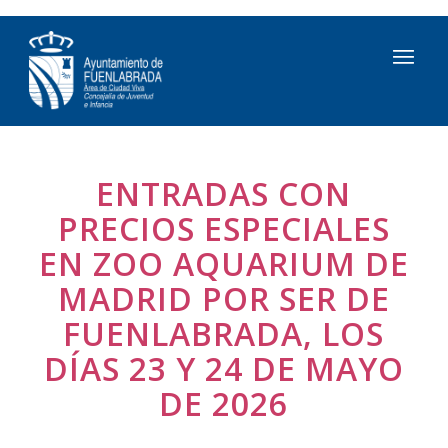
ENTRADAS CON
PRECIOS ESPECIALES
EN ZOO AQUARIUM DE
MADRID POR SER DE
FUENLABRADA, LOS
DÍAS 23 Y 24 DE MAYO
DE 2026