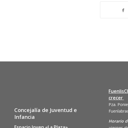
FuenlisC
crecer
Pza. Ponie
Concejalía de Juventud e
Fuenlabra
Infancia
Horario d
Espacio Joven «La Plaza»
viernes de