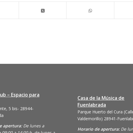
lub – Espacio para
Casa de la Música de
Fuenlabrada
nte, 5 bis- 28944-
Parque Huerto del Cura (Call
da
Valdemorillo)
28941-Fuenlab
e apertura:
De lunes a
Horario de apertura:
De lu
 09:00 a 14:00 h. de lunes a