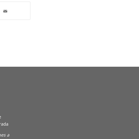
e
rada
nes a