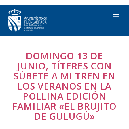
DOMINGO 13 DE
JUNIO, TÍTERES CON
SÚBETE A MI TREN EN
LOS VERANOS EN LA
POLLINA EDICIÓN
FAMILIAR «EL BRUJITO
DE GULUGÚ»