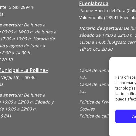
Fuenlabrada
nte, 5 bis- 28944-
Parque Huerto del Cura (Call
da
Valdemorillo)
28941-Fuenlab
e apertura:
De lunes a
Horario de apertura:
De lu
 09:00 a 14:00 h. de lunes a
sábado de 17:00 a 22:00 h.
17:00 a 19:00 h. Horario de
10:00 a 14:00 h. Agosto cer
lio y agosto de lunes a
Tlf: 91 615 20 30
 8:30 a 14:30 h.
6 20 10
unicipal «La Pollina»
Canal de denuncias de Ani
 Vega, s/n,- 28946-
S.A.
Para ofrece
almacenar y
da
Canal de denuncias de En C
tecnologías
S.L.
las identifi
e apertura:
De lunes a
puede afecta
 16:00 a 22:00 h. Sábado y
Política de Privacidad y Uso
e 10:00 a 22:00 h.
Cookies
16 841
Política de calidad
A