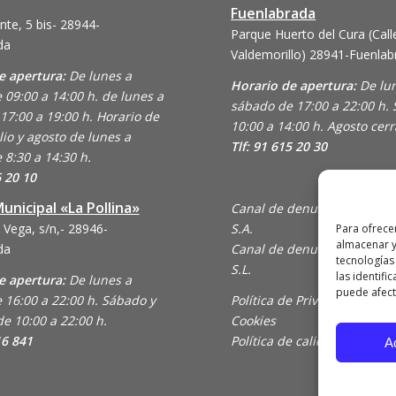
Fuenlabrada
nte, 5 bis- 28944-
Parque Huerto del Cura (Call
da
Valdemorillo)
28941-Fuenlab
e apertura:
De lunes a
Horario de apertura:
De lu
 09:00 a 14:00 h. de lunes a
sábado de 17:00 a 22:00 h.
17:00 a 19:00 h. Horario de
10:00 a 14:00 h. Agosto cer
lio y agosto de lunes a
Tlf: 91 615 20 30
 8:30 a 14:30 h.
6 20 10
unicipal «La Pollina»
Canal de denuncias de Ani
 Vega, s/n,- 28946-
S.A.
Para ofrece
almacenar y
da
Canal de denuncias de En C
tecnologías
S.L.
las identifi
e apertura:
De lunes a
puede afecta
 16:00 a 22:00 h. Sábado y
Política de Privacidad y Uso
e 10:00 a 22:00 h.
Cookies
16 841
Política de calidad
A