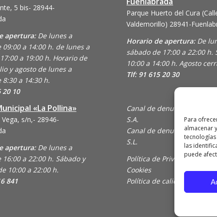
Fuenlabrada
nte, 5 bis- 28944-
Parque Huerto del Cura (Call
da
Valdemorillo)
28941-Fuenlab
e apertura:
De lunes a
Horario de apertura:
De lu
 09:00 a 14:00 h. de lunes a
sábado de 17:00 a 22:00 h.
17:00 a 19:00 h. Horario de
10:00 a 14:00 h. Agosto cer
lio y agosto de lunes a
Tlf: 91 615 20 30
 8:30 a 14:30 h.
6 20 10
unicipal «La Pollina»
Canal de denuncias de Ani
 Vega, s/n,- 28946-
S.A.
Para ofrece
almacenar y
da
Canal de denuncias de En C
tecnologías
S.L.
las identifi
e apertura:
De lunes a
puede afecta
 16:00 a 22:00 h. Sábado y
Política de Privacidad y Uso
e 10:00 a 22:00 h.
Cookies
16 841
Política de calidad
A