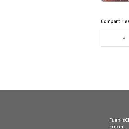
Compartir e
FuenlisC
crecer