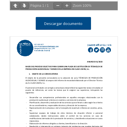
Página
1
/
1
Zoom
100%
Descargar documento