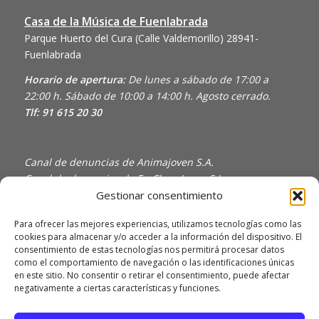
Casa de la Música de Fuenlabrada
Parque Huerto del Cura (Calle Valdemorillo)
28941-
Fuenlabrada
Horario de apertura:
De lunes a sábado de 17:00 a
22:00 h. Sábado de 10:00 a 14:00 h. Agosto cerrado.
Tlf: 91 615 20 30
Canal de denuncias de Animajoven S.A.
Canal de denuncias de En Clave Joven S.L.
Gestionar consentimiento
Política de Privacidad y Uso de Cookies
Política de calidad
Para ofrecer las mejores experiencias, utilizamos tecnologías como las
cookies para almacenar y/o acceder a la información del dispositivo. El
consentimiento de estas tecnologías nos permitirá procesar datos
como el comportamiento de navegación o las identificaciones únicas
en este sitio. No consentir o retirar el consentimiento, puede afectar
negativamente a ciertas características y funciones.