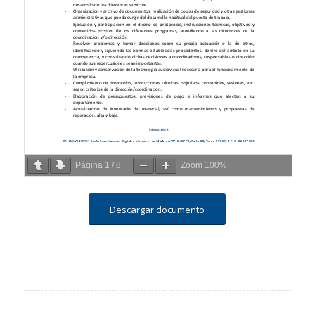
Página
1
/
8
Zoom
100%
Descargar documento