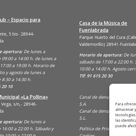
lub – Espacio para
Casa de la Música de
Fuenlabrada
nte, 5 bis- 28944-
Parque Huerto del Cura (Call
da
Valdemorillo)
28941-Fuenlab
e apertura:
De lunes a
Horario de apertura:
De lu
 09:00 a 14:00 h. de lunes a
sábado de 17:00 a 22:00 h.
17:00 a 19:00 h. Horario de
10:00 a 14:00 h. Agosto cer
lio y agosto de lunes a
Tlf: 91 615 20 30
 8:30 a 14:30 h.
6 20 10
unicipal «La Pollina»
Canal de denuncias de Ani
 Vega, s/n,- 28946-
S.A.
Para ofrece
almacenar y
da
Canal de denuncias de En C
tecnologías
S.L.
las identifi
e apertura:
De lunes a
puede afecta
 16:00 a 22:00 h. Sábado y
Política de Privacidad y Uso
e 10:00 a 22:00 h.
Cookies