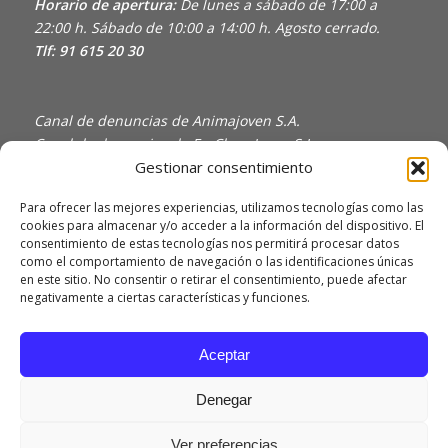
Horario de apertura:
De lunes a sábado de 17:00 a
22:00 h. Sábado de 10:00 a 14:00 h. Agosto cerrado.
Tlf: 91 615 20 30
Canal de denuncias de Animajoven S.A.
Canal de denuncias de En Clave Joven S.L.
Gestionar consentimiento
Política de Privacidad y Uso de Cookies
Política de calidad
Para ofrecer las mejores experiencias, utilizamos tecnologías como las
cookies para almacenar y/o acceder a la información del dispositivo. El
consentimiento de estas tecnologías nos permitirá procesar datos
como el comportamiento de navegación o las identificaciones únicas
en este sitio. No consentir o retirar el consentimiento, puede afectar
negativamente a ciertas características y funciones.
Aceptar
Denegar
Ver preferencias