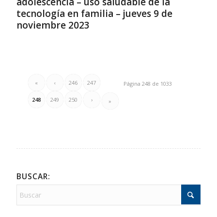
adolescencia – uso saludable de la
tecnología en familia – jueves 9 de
noviembre 2023
«
‹
246
247
Página 248 de 1033
248
249
250
›
»
BUSCAR: