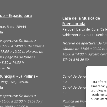
lub – Espacio para
Casa de la Música de
Fuenlabrada
nte, 5 bis- 28944-
Parque Huerto del Cura (Call
da
Valdemorillo)
28941-Fuenlab
e apertura:
De lunes a
Horario de apertura:
De lu
 09:00 a 14:00 h. de lunes a
sábado de 17:00 a 22:00 h.
17:00 a 19:00 h. Horario de
10:00 a 14:00 h. Agosto cer
lio y agosto de lunes a
Tlf: 91 615 20 30
 8:30 a 14:30 h.
6 20 10
unicipal «La Pollina»
Canal de denuncias de Ani
 Vega, s/n,- 28946-
S.A.
Para ofrece
almacenar y
da
Canal de denuncias de En C
tecnologías
S.L.
las identifi
e apertura:
De lunes a
puede afecta
 16:00 a 22:00 h. Sábado y
Política de Privacidad y Uso
e 10:00 a 22:00 h.
Cookies