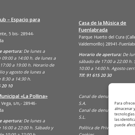
lub – Espacio para
Casa de la Música de
Fuenlabrada
nte, 5 bis- 28944-
Parque Huerto del Cura (Call
da
Valdemorillo)
28941-Fuenlab
e apertura:
De lunes a
Horario de apertura:
De lu
 09:00 a 14:00 h. de lunes a
sábado de 17:00 a 22:00 h.
17:00 a 19:00 h. Horario de
10:00 a 14:00 h. Agosto cer
lio y agosto de lunes a
Tlf: 91 615 20 30
 8:30 a 14:30 h.
6 20 10
unicipal «La Pollina»
Canal de denuncias de Ani
 Vega, s/n,- 28946-
S.A.
Para ofrece
almacenar y
da
Canal de denuncias de En C
tecnologías
S.L.
las identifi
e apertura:
De lunes a
puede afecta
 16:00 a 22:00 h. Sábado y
Política de Privacidad y Uso
e 10:00 a 22:00 h.
Cookies