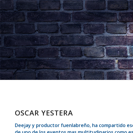
OSCAR YESTERA
Deejay y productor fuenlabreño, ha compartido esce
de uno de los eventos mas multitudinarios como es e