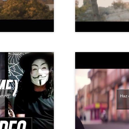
eting
Haz 