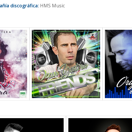
ñía discográfica:
HMS Music