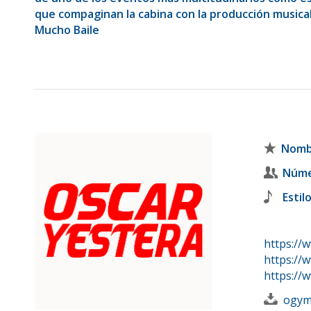
que compaginan la cabina con la producción musical
Mucho Baile
Nombr
Núme
Estil
https://
https://
https://
ogym