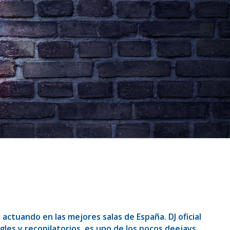
actuando en las mejores salas de España. DJ oficial
gles y recopilatorios, es uno de los pocos deejays