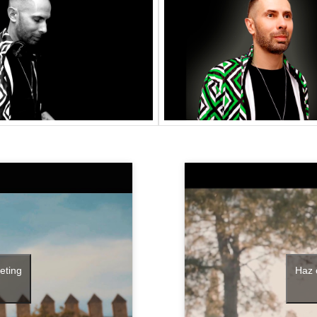
eting
Haz 