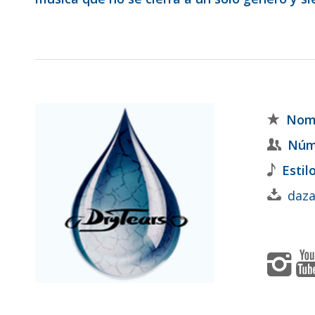
Nomb
Núme
Estil
daz