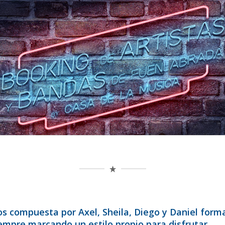
s compuesta por Axel, Sheila, Diego y Daniel form
iempre marcando un estilo propio para disfrutar.