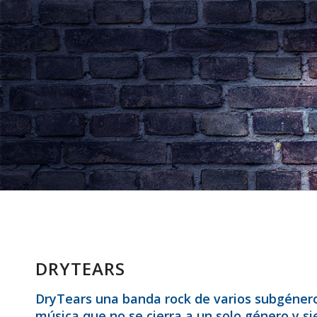
DRYTEARS
DryTears una banda rock de varios subgénero
música que no se cierra a un solo género y s